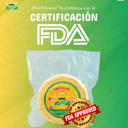
usar, vender y servir durante un período
de tiempo prolongado.
Garantiza la calidad y seguridad de los
alimentos: El sellado hermético de la
bolsa evita la contaminación cruzada y
mejora la seguridad alimentaria. Además,
protege los alimentos de la
deshidratación atmosférica, quemaduras
por congelación y moho.
Optimiza el almacenamiento, control de
porciones y transporte: Al envasar
diferentes alimentos juntos, se optimiza
el uso del espacio de almacenamiento y
camión. Así, se pueden comprar grandes
cantidades de productos de temporada y
mejorar el control de las porciones.
Presentación profesional y conforme a
HACCP: El envasado al vacío garantiza