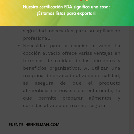
siempre las mejores condiciones de
frescura de los alimentos y una
presentación profesional. Además,
cumple con las normas de higiene y
seguridad necesarias para su aplicación
profesional.
Necesidad para la cocción al vacío: La
cocción al vacío ofrece varias ventajas en
términos de calidad de los alimentos y
beneficios organizativos. Al utilizar una
máquina de envasado al vacío de calidad,
se asegura de que el producto
alimenticio se envasa correctamente, lo
que permite preparar alimentos y
comidas al vacío de manera segura.
FUENTE: HENKELMAN.COM