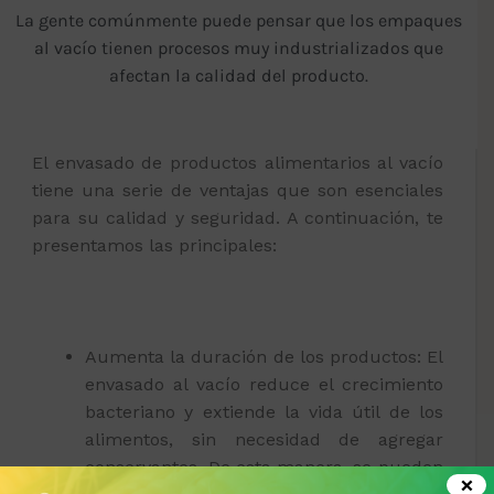
La gente comúnmente puede pensar que los empaques
al vacío tienen procesos muy industrializados que
afectan la calidad del producto.
El envasado de productos alimentarios al vacío
tiene una serie de ventajas que son esenciales
para su calidad y seguridad. A continuación, te
presentamos las principales:
Aumenta la duración de los productos: El
envasado al vacío reduce el crecimiento
bacteriano y extiende la vida útil de los
alimentos, sin necesidad de agregar
conservantes. De esta manera, se pueden
×