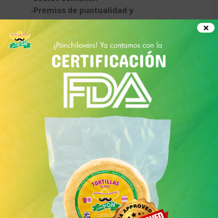
-Premios de puntualidad y
asistencia.
×
-Bono de cumplimiento.
-Uniforme gratuito.
-Buen ambiente laboral.
-Turno de 8 hrs.