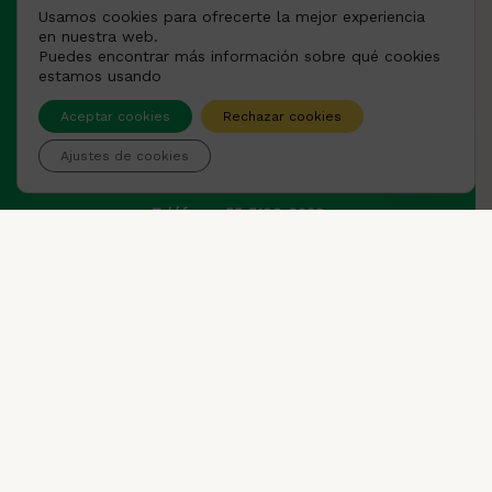
Usamos cookies para ofrecerte la mejor experiencia
en nuestra web.
Instagram
Puedes encontrar más información sobre qué cookies
estamos usando
Aceptar cookies
Rechazar cookies
CONTÁCTANOS
Ajustes de cookies
Teléfono: 55 5199 0232
atencion_clientes@tortillasdonpon.com
Av. Hidalgo 25, 56730 Santo Tomás Atzingo, Méx.
CONTACTO
NOSOTROS