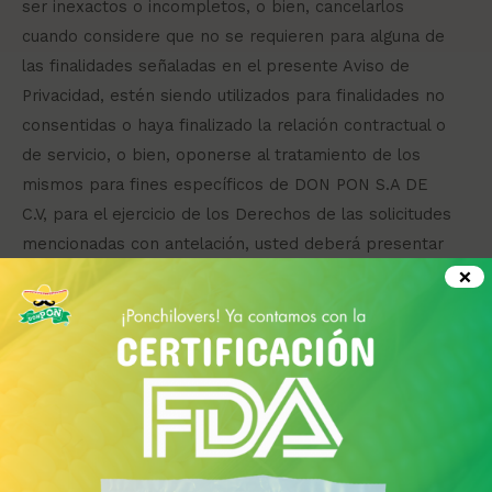
ser inexactos o incompletos, o bien, cancelarlos
cuando considere que no se requieren para alguna de
las finalidades señaladas en el presente Aviso de
Privacidad, estén siendo utilizados para finalidades no
consentidas o haya finalizado la relación contractual o
de servicio, o bien, oponerse al tratamiento de los
mismos para fines específicos de DON PON S.A DE
C.V, para el ejercicio de los Derechos de las solicitudes
mencionadas con antelación, usted deberá presentar
la solicitud respectiva la cual deberá ser enviada a la
×
dirección de correo electrónico
contacto@tortillasdonpon.mx.
La solicitud que presente deberá indicar su nombre y
el domicilio o correo electrónico en el que se desea
recibir toda la información relacionada con el trámite,
además de estar acompañada de los documentos con