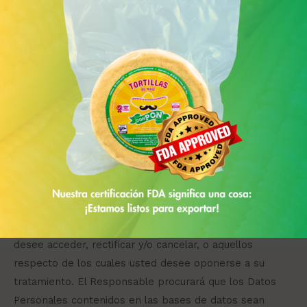
los que se acredite su identidad o la personalidad de
su representante legal. Cuando se trate de
“rectificación” de sus Datos Personales, deberá
indicarnos también cuál es la modificación exacta que
busca realizar y presentar la documentación que
soporte la petición, se realizará el mismo
procedimiento en los siguientes casos:
TRATAMIENTO DE DATOS PERSONALES/ SOLICITUD
Para su protección y beneficio, es posible que le
solicitemos documentación adicional que nos permita
identificar con plenitud los Datos Personales que
desee acceder, rectificar y/o cancelar, o aquellos
respecto de los cuales usted desee oponerse a su
tratamiento. El Responsable procurará que los Datos
Personales contenidos en las bases de datos sean