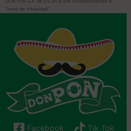
DON PON S.A. de C.V. en el link correspondiente al
“Aviso de Privacidad”.
Facebook
Tik Tok