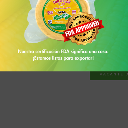
 o
.
 de
VACANTE 