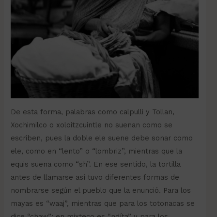
De esta forma, palabras como calpulli y Tollan,
Xochimilco o xoloitzcuintle no suenan como se
escriben, pues la doble ele suene debe sonar como
ele, como en “lento” o “lombriz”, mientras que la
equis suena como “sh”. En ese sentido, la tortilla
antes de llamarse así tuvo diferentes formas de
nombrarse según el pueblo que la enunció. Para los
mayas es “waaj”, mientras que para los totonacas se
dice “chaw”; en mixteco es “ndíta” y para los