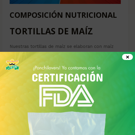
COMPOSICIÓN NUTRICIONAL
TORTILLAS DE MAÍZ
Nuestras tortillas de maíz se elaboran con maíz
nixtamalizado, un proceso tradicional que realza
×
los valores nutricionales del maíz.
Calorías:
Aproximadamente 60-70 calorías
por tortilla (de 28 gramos).
Carbohidratos:
12-14 gramos.
Proteínas:
1-2 gramos.
Grasas:
Menos de 1 gramo.
Fibra:
2-3 gramos.
Micronutrientes:
Ricas en calcio, magnesio y
fibra dietética.