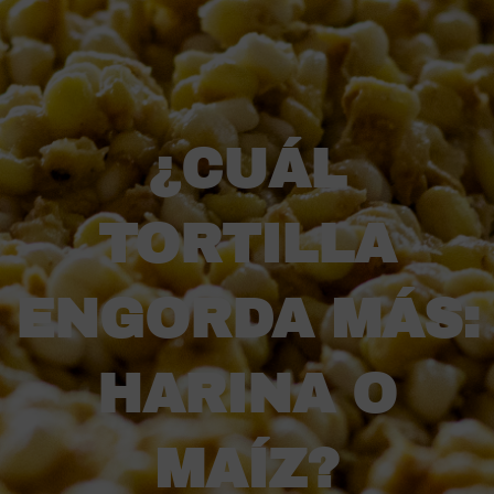
¿CUÁL
TORTILLA
ENGORDA MÁS:
HARINA O
MAÍZ?