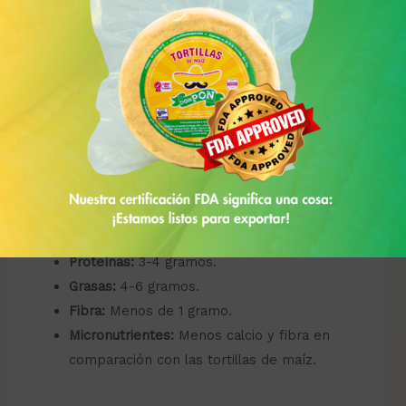
TORTILLAS DE HARINA
Las tortillas de harina se hacen con harina de trigo,
agua y una pequeña cantidad de grasa para darles
su característica suavidad.
Calorías:
Aproximadamente 140-150 calorías
por tortilla (de 40 gramos).
Carbohidratos:
22-24 gramos.
Proteínas:
3-4 gramos.
Grasas:
4-6 gramos.
Fibra:
Menos de 1 gramo.
Micronutrientes:
Menos calcio y fibra en
comparación con las tortillas de maíz.