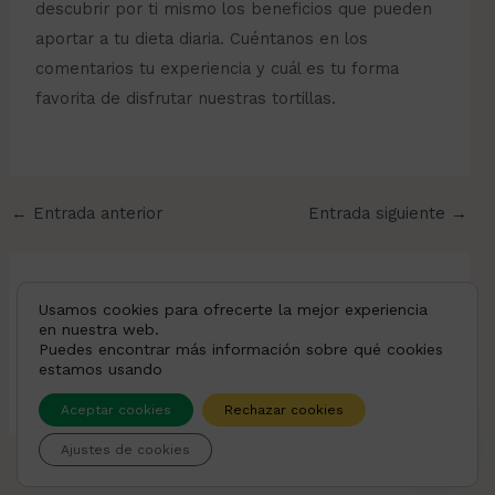
descubrir por ti mismo los beneficios que pueden
aportar a tu dieta diaria. Cuéntanos en los
comentarios tu experiencia y cuál es tu forma
favorita de disfrutar nuestras tortillas.
←
Entrada anterior
Entrada siguiente
→
DEJAR UN COMENTARIO
Usamos cookies para ofrecerte la mejor experiencia
Lo siento, debes estar
conectado
para publicar
en nuestra web.
Puedes encontrar más información sobre qué cookies
un comentario.
estamos usando
Aceptar cookies
Rechazar cookies
Ajustes de cookies