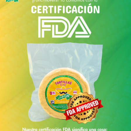
Los totopos tienen una larga historia que se
remonta a la época prehispánica. Originalmente,
eran una forma de conservar las tortillas de maíz,
ya que al tostarlas se prolongaba su vida útil. Esta
práctica era especialmente útil en las comunidades
rurales donde el acceso a ingredientes frescos no
siempre era constante. Los totopos también eran
fáciles de transportar, lo que los hacía ideales para
los viajes largos y como provisiones para los
comerciantes y guerreros.
Con la llegada de los españoles, el maíz y sus
derivados, como los totopos, comenzaron a
fusionarse con nuevos ingredientes y técnicas
culinarias traídas de Europa. A pesar de estos
cambios, los totopos han mantenido su esencia y