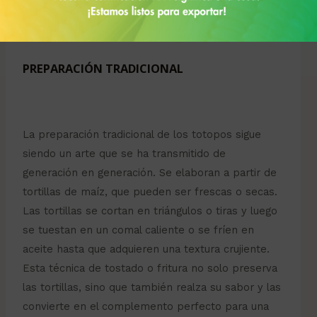
han evolucionado hasta convertirse en un alimento
versátil y popular en la cocina mexicana moderna.
PREPARACIÓN TRADICIONAL
La preparación tradicional de los totopos sigue
siendo un arte que se ha transmitido de
generación en generación. Se elaboran a partir de
tortillas de maíz, que pueden ser frescas o secas.
Las tortillas se cortan en triángulos o tiras y luego
se tuestan en un comal caliente o se fríen en
aceite hasta que adquieren una textura crujiente.
Esta técnica de tostado o fritura no solo preserva
las tortillas, sino que también realza su sabor y las
convierte en el complemento perfecto para una