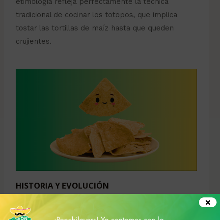
etimología refleja perfectamente la técnica
tradicional de cocinar los totopos, que implica
tostar las tortillas de maíz hasta que queden
crujientes.
HISTORIA Y EVOLUCIÓN
×