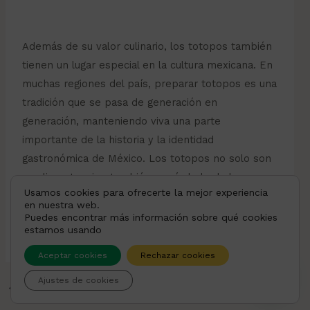
Además de su valor culinario, los totopos también
tienen un lugar especial en la cultura mexicana. En
muchas regiones del país, preparar totopos es una
tradición que se pasa de generación en
generación, manteniendo viva una parte
importante de la historia y la identidad
gastronómica de México. Los totopos no solo son
un alimento, sino también un símbolo de la
Usamos cookies para ofrecerte la mejor experiencia
herencia cultural y de la capacidad de adaptación y
en nuestra web.
creatividad de las comunidades mexicanas.
Puedes encontrar más información sobre qué cookies
estamos usando
Aceptar cookies
Rechazar cookies
Ajustes de cookies
←
Entrada anterior
Entrada siguiente
→